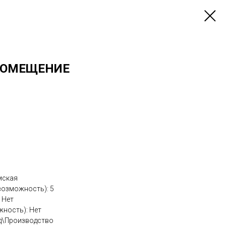
 ПОМЕЩЕНИЕ
мская
возможность): 5
 Нет
ность): Нет
ад\Производство